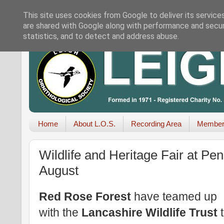
This site uses cookies from Google to deliver its service
are shared with Google along with performance and securi
statistics, and to detect and address abuse.
Home
About L.O.S.
Recording Area
Member
Wildlife and Heritage Fair at P
August
Red Rose Forest
have teamed up
with the
Lancashire Wildlife Trust
t